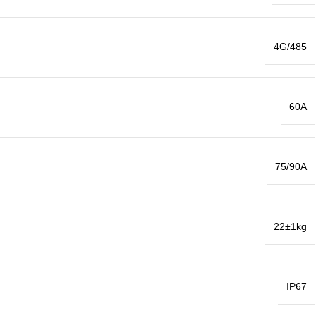
4G/485
60A
75/90A
22±1kg
IP67